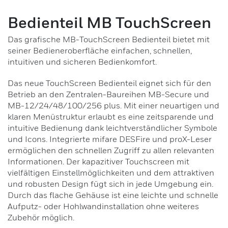
Leser
Bedienteil MB TouchScreen
Das grafische MB-TouchScreen Bedienteil bietet mit
ID-Träger
seiner Bedieneroberfläche einfachen, schnellen,
intuitiven und sicheren Bedienkomfort.
Bewegungsmelder
Das neue TouchScreen Bedienteil eignet sich für den
Betrieb an den Zentralen-Baureihen MB-Secure und
Alarmkontakte
MB-12/24/48/100/256 plus. Mit einer neuartigen und
klaren Menüstruktur erlaubt es eine zeitsparende und
Signalgeber
intuitive Bedienung dank leichtverständlicher Symbole
und Icons. Integrierte mifare DESFire und proX-Leser
Installationsmaterial
ermöglichen den schnellen Zugriff zu allen relevanten
Informationen. Der kapazitiver Touchscreen mit
vielfältigen Einstellmöglichkeiten und dem attraktiven
Stand-alone Lösungen
und robusten Design fügt sich in jede Umgebung ein.
Durch das flache Gehäuse ist eine leichte und schnelle
Zutritts-Controller
Aufputz- oder Hohlwandinstallation ohne weiteres
Zubehör möglich.
Software für Zutrittskontroll-Systeme