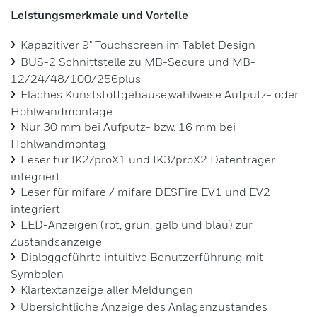
Leistungsmerkmale und Vorteile
Drahtlose Türsysteme (ASSA ABLOY)
Kapazitiver 9" Touchscreen im Tablet Design
BUS-2 Schnittstelle zu MB-Secure und MB-
Elektrische Verriegelungen
12/24/48/100/256plus
Flaches Kunststoffgehäuse,wahlweise Aufputz- oder
Hohlwandmontage
Nur 30 mm bei Aufputz- bzw. 16 mm bei
Hohlwandmontag
Leser für IK2/proX1 und IK3/proX2 Datenträger
integriert
Leser für mifare / mifare DESFire EV1 und EV2
integriert
LED-Anzeigen (rot, grün, gelb und blau) zur
Zustandsanzeige
Dialoggeführte intuitive Benutzerführung mit
Symbolen
Klartextanzeige aller Meldungen
Übersichtliche Anzeige des Anlagenzustandes