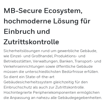
Leser
MB-Secure Ecosystem,
hochmoderne Lösung für
ID-Träger
Einbruch und
Bewegungsmelder
Zutrittskontrolle
Alarmkontakte
Sicherheitslösungen rund um gewerbliche Gebäude,
wie Einzel- und Großhandel, Produktions- und
Signalgeber
Betriebsstätten, Verwaltungen, Banken, Transport- und
Verkehrseinrichtungen sowie öffentliche Gebäude
Installationsmaterial
müssen die unterschiedlichsten Bedürfnisse erfüllen.
So dient ein State-of-the-art
Stand-alone Lösungen
Gebäudesicherheitssystem gleichzeitig für den
Einbruchschutz als auch zur Zutrittskontrolle.
Hochintegrierte Peripheriekomponenten ermöglichen
Zutritts-Controller
die Anpassung an nahezu alle Gebäudegegebenheiten.
Software für Zutrittskontroll-Systeme