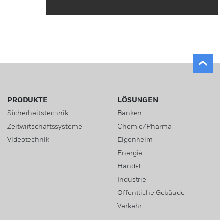
Leser
ID-Träger
Bewegungsmelder
Alarmkontakte
PRODUKTE
LÖSUNGEN
Sicherheitstechnik
Banken
Signalgeber
Zeitwirtschaftssysteme
Chemie/Pharma
Videotechnik
Eigenheim
Installationsmaterial
Energie
Handel
Stand-alone Lösungen
Industrie
Zutritts-Controller
Öffentliche Gebäude
Verkehr
Software für Zutrittskontroll-Systeme