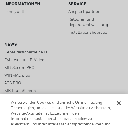
INFORMATIONEN
SERVICE
Honeywell
Ansprechpartner
Drahtlose Türsysteme (ASSA ABLOY)
Retouren und
Reparaturabwicklung
Elektrische Verriegelungen
Installationsbetriebe
NEWS
Gebäudesicherheit 4.0
Cybersecure IP-Video
MB-Secure PRO
WINMAG plus
ACS PRO
MB TouchScreen
Wir verwenden Cookies und ähnliche Online-Tracking-
Technologien, um die Leistung der Website zu verbessern,
Website-Aktivitäten aufzuzeichnen, den
Allgemeine Geschäftsbedingungen
Impressum
Informationsaustausch über soziale Medien zu
erleichtern und Ihren Interessen entsprechende Werbung
Haftungsausschluss
Datenschutz