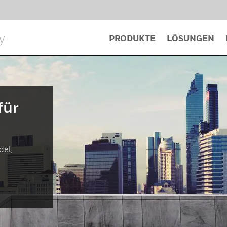
se Türsysteme (ASSA
sche Verriegelungen
y
PRODUKTE
LÖSUNGEN
für
del,