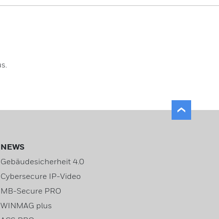
s.
NEWS
Gebäudesicherheit 4.0
Cybersecure IP-Video
MB-Secure PRO
WINMAG plus