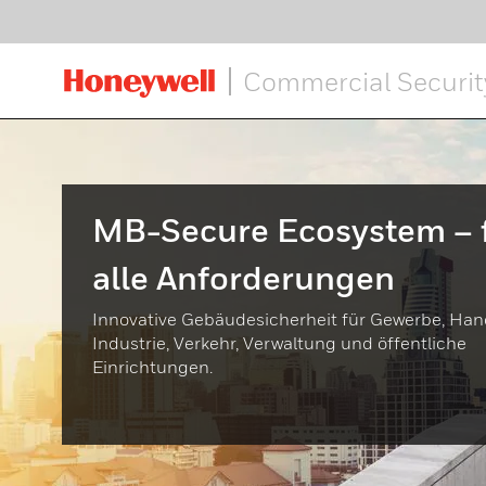
Drahtlo
ABLOY)
Elektri
Commercial Securit
MB-Secure Ecosystem – 
alle Anforderungen
Innovative Gebäudesicherheit für Gewerbe, Han
Industrie, Verkehr, Verwaltung und öffentliche
Einrichtungen.