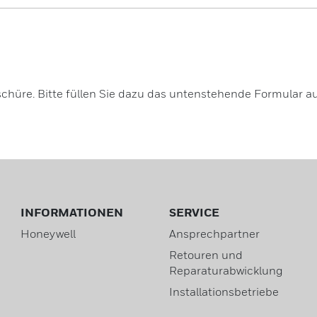
schüre. Bitte füllen Sie dazu das untenstehende Formular au
INFORMATIONEN
SERVICE
Honeywell
Ansprechpartner
Retouren und
Reparaturabwicklung
Installationsbetriebe